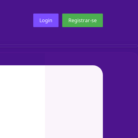
Login
Registrar-se