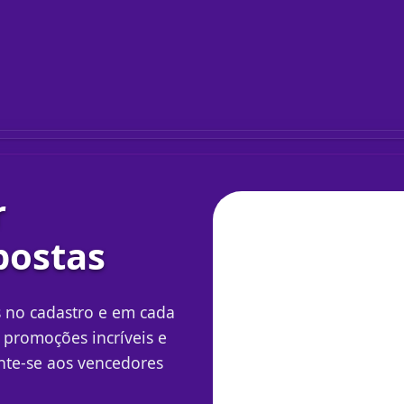
r
postas
 no cadastro e em cada
 promoções incríveis e
unte-se aos vencedores