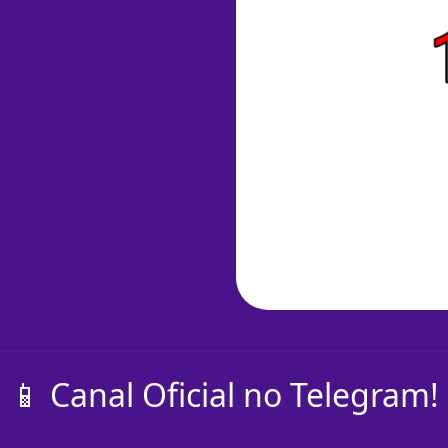
📱 Canal Oficial no Telegram!