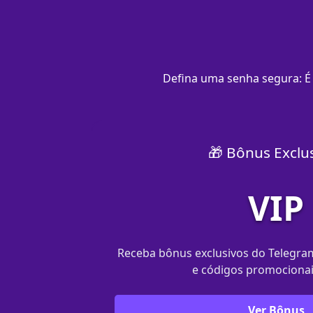
Defina uma senha segura: É 
🎁 Bônus Exclu
VIP
Receba bônus exclusivos do Telegra
e códigos promocionai
Ver Bônus