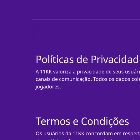
Políticas de Privacida
A 11KK valoriza a privacidade de seus usuá
canais de comunicação. Todos os dados cole
jogadores.
Termos e Condições
Os usuários da 11KK concordam em respeitar