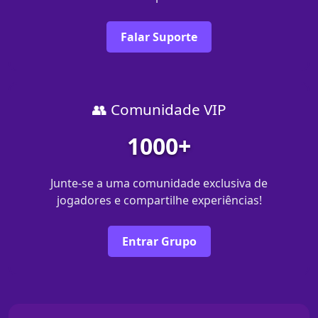
Falar Suporte
👥 Comunidade VIP
1000+
Junte-se a uma comunidade exclusiva de
jogadores e compartilhe experiências!
Entrar Grupo