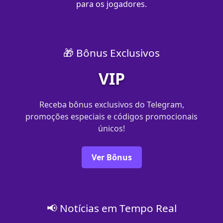
para os jogadores.
🎁 Bônus Exclusivos
VIP
Receba bônus exclusivos do Telegram,
promoções especiais e códigos promocionais
únicos!
Ver Bônus
📢 Notícias em Tempo Real