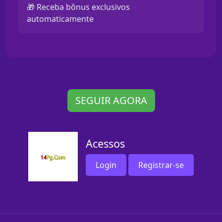
🎁 Receba bônus exclusivos
automaticamente
SEGUIR AGORA
Acessos
Login
Registrar-se