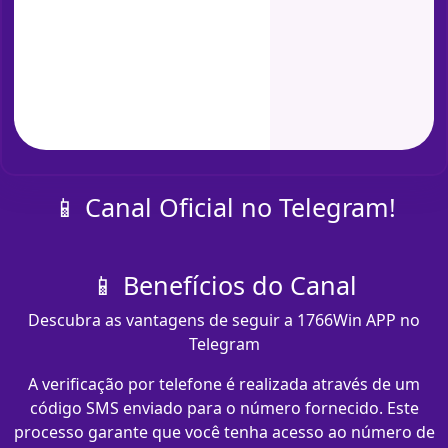
📱 Canal Oficial no Telegram!
📱 Benefícios do Canal
Descubra as vantagens de seguir a 1766Win APP no
Telegram
A verificação por telefone é realizada através de um
código SMS enviado para o número fornecido. Este
processo garante que você tenha acesso ao número de