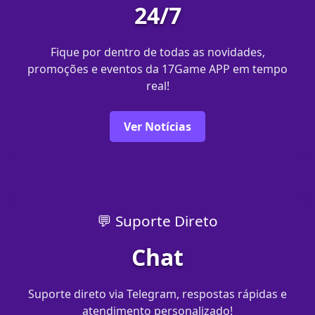
24/7
Fique por dentro de todas as novidades,
promoções e eventos da 17Game APP em tempo
real!
Ver Notícias
💬 Suporte Direto
Chat
Suporte direto via Telegram, respostas rápidas e
atendimento personalizado!