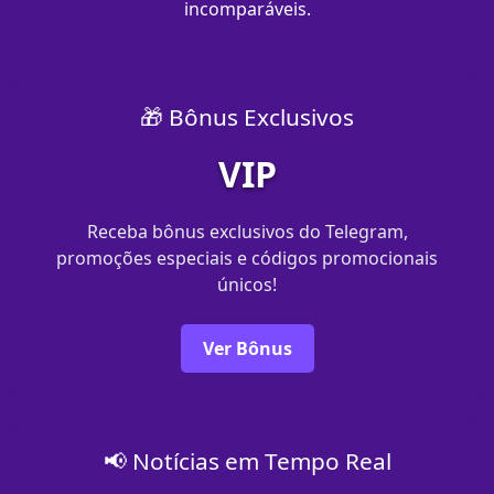
incomparáveis.
🎁 Bônus Exclusivos
VIP
Receba bônus exclusivos do Telegram,
promoções especiais e códigos promocionais
únicos!
Ver Bônus
📢 Notícias em Tempo Real