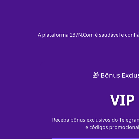
A plataforma 237N.Com é saudável e confi
🎁 Bônus Exclu
VIP
Receba bônus exclusivos do Telegra
e códigos promocionai