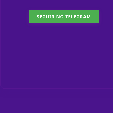
SEGUIR NO TELEGRAM