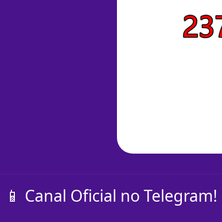
📱 Canal Oficial no Telegram!