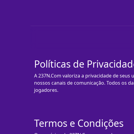
Políticas de Privacida
A 237N.Com valoriza a privacidade de seus
nossos canais de comunicação. Todos os dad
jogadores.
Termos e Condições