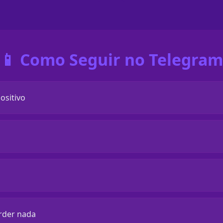
📱 Como Seguir no Telegram
ositivo
erder nada