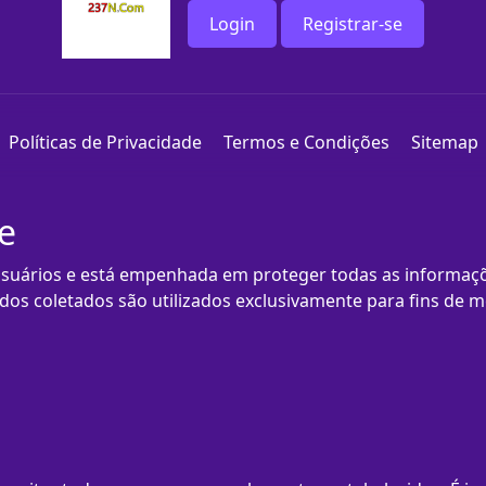
Login
Registrar-se
Políticas de Privacidade
Termos e Condições
Sitemap
de
 usuários e está empenhada em proteger todas as informaçõ
os coletados são utilizados exclusivamente para fins de m