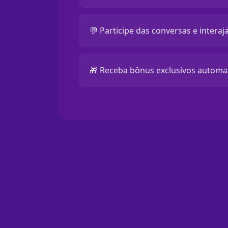
💬 Participe das conversas e interaj
🎁 Receba bônus exclusivos autom