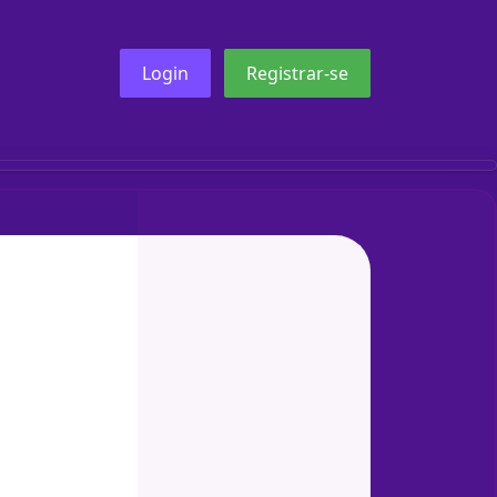
Login
Registrar-se