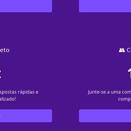
reto
👥 
t
espostas rápidas e
Junte-se a uma com
lizado!
compa
e