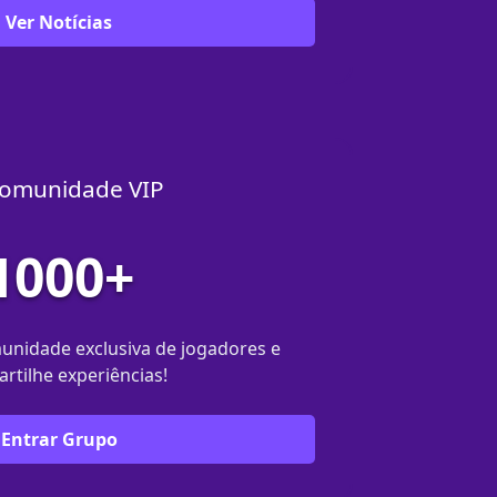
Ver Notícias
Comunidade VIP
1000+
unidade exclusiva de jogadores e
rtilhe experiências!
Entrar Grupo