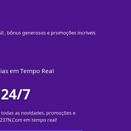
l , bônus generosos e promoções incríveis
cias em Tempo Real
24/7
e todas as novidades, promoções e
 237N.Com em tempo real!