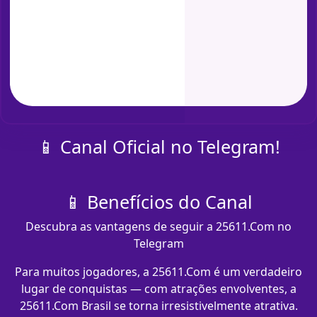
📱 Canal Oficial no Telegram!
📱 Benefícios do Canal
Descubra as vantagens de seguir a 25611.Com no
Telegram
Para muitos jogadores, a 25611.Com é um verdadeiro
lugar de conquistas — com atrações envolventes, a
25611.Com Brasil se torna irresistivelmente atrativa.