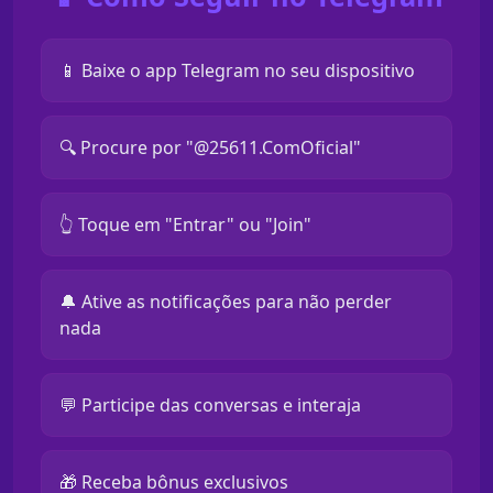
📱 Baixe o app Telegram no seu dispositivo
🔍 Procure por "@25611.ComOficial"
👆 Toque em "Entrar" ou "Join"
🔔 Ative as notificações para não perder
nada
💬 Participe das conversas e interaja
🎁 Receba bônus exclusivos