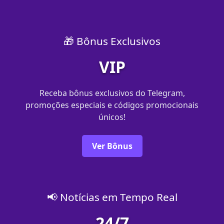
🎁 Bônus Exclusivos
VIP
Receba bônus exclusivos do Telegram,
promoções especiais e códigos promocionais
únicos!
Ver Bônus
📢 Notícias em Tempo Real
24/7