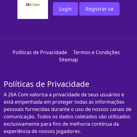
Login
Registrar-se
Políticas de Privacidade
Termos e Condições
Sitemap
Políticas de Privacidade
A 26A Com valoriza a privacidade de seus usuários e
está empenhada em proteger todas as informações
pessoais fornecidas durante o uso de nossos canais de
comunicação. Todos os dados coletados são utilizados
exclusivamente para fins de melhoria contínua da
experiência de nossos jogadores.