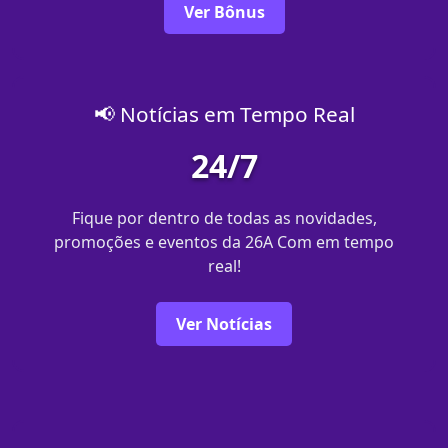
Ver Bônus
📢 Notícias em Tempo Real
24/7
Fique por dentro de todas as novidades,
promoções e eventos da 26A Com em tempo
real!
Ver Notícias