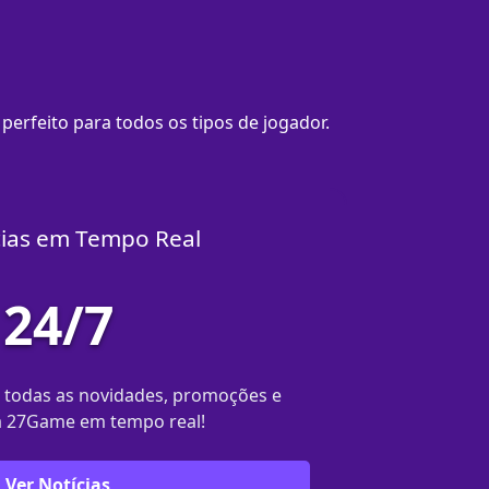
perfeito para todos os tipos de jogador.
cias em Tempo Real
24/7
e todas as novidades, promoções e
a 27Game em tempo real!
Ver Notícias