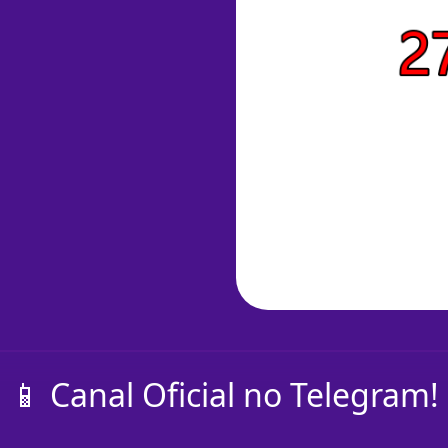
📱 Canal Oficial no Telegram!