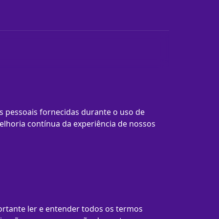
s pessoais fornecidas durante o uso de
elhoria contínua da experiência de nossos
rtante ler e entender todos os termos