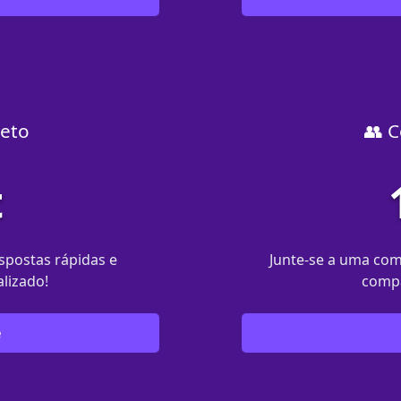
reto
👥 
t
espostas rápidas e
Junte-se a uma com
lizado!
compa
e