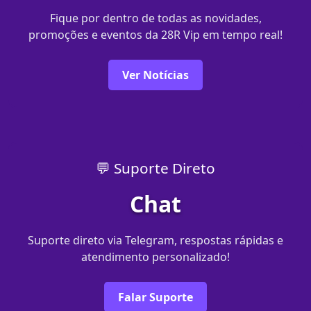
Fique por dentro de todas as novidades,
promoções e eventos da 28R Vip em tempo real!
Ver Notícias
💬 Suporte Direto
Chat
Suporte direto via Telegram, respostas rápidas e
atendimento personalizado!
Falar Suporte