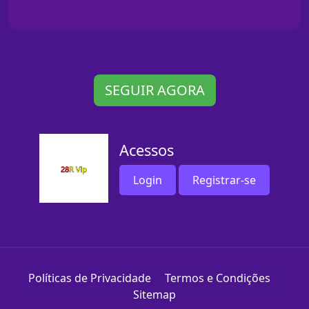
SEGUIR AGORA
Acessos
Login
Registrar-se
Políticas de Privacidade
Termos e Condições
Sitemap