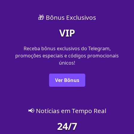
🎁 Bônus Exclusivos
VIP
Receba bônus exclusivos do Telegram,
promoções especiais e códigos promocionais
únicos!
Ver Bônus
📢 Notícias em Tempo Real
24/7