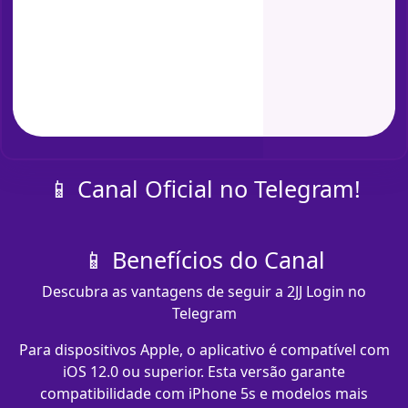
📱 Canal Oficial no Telegram!
📱 Benefícios do Canal
Descubra as vantagens de seguir a 2JJ Login no
Telegram
Para dispositivos Apple, o aplicativo é compatível com
iOS 12.0 ou superior. Esta versão garante
compatibilidade com iPhone 5s e modelos mais