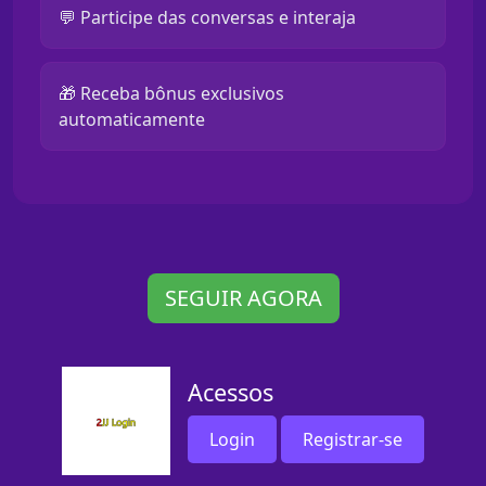
💬 Participe das conversas e interaja
🎁 Receba bônus exclusivos
automaticamente
SEGUIR AGORA
Acessos
Login
Registrar-se