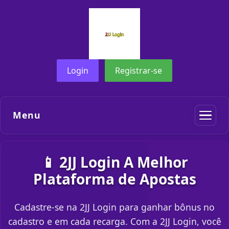
Login
Registrar-se
Menu
📱 2JJ Login A Melhor
Plataforma de Apostas
Cadastre-se na 2JJ Login para ganhar bônus no
cadastro e em cada recarga. Com a 2JJ Login, você