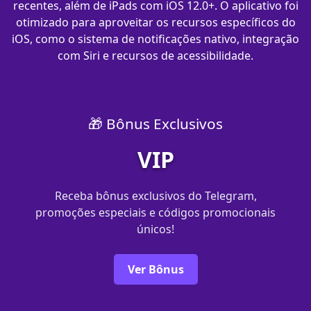
recentes, além de iPads com iOS 12.0+. O aplicativo foi
otimizado para aproveitar os recursos específicos do
iOS, como o sistema de notificações nativo, integração
com Siri e recursos de acessibilidade.
🎁 Bônus Exclusivos
VIP
Receba bônus exclusivos do Telegram,
promoções especiais e códigos promocionais
únicos!
Ver Bônus