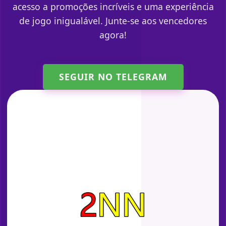
acesso a promoções incríveis e uma experiência
de jogo inigualável. Junte-se aos vencedores
agora!
SEGUIR NO TELEGRAM