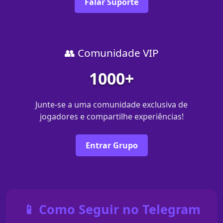
Falar Suporte
👥 Comunidade VIP
1000+
Junte-se a uma comunidade exclusiva de
jogadores e compartilhe experiências!
Entrar Grupo
📱 Como Seguir no Telegram