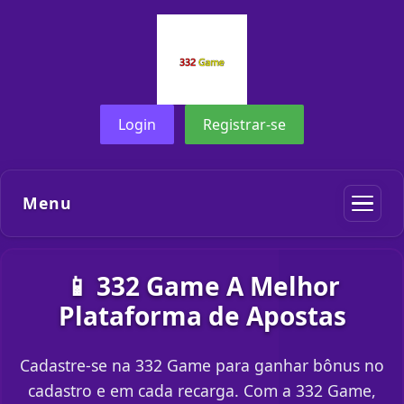
Login
Registrar-se
Menu
📱 332 Game A Melhor
Plataforma de Apostas
Cadastre-se na 332 Game para ganhar bônus no
cadastro e em cada recarga. Com a 332 Game,