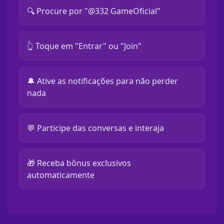
🔍 Procure por "@332 GameOficial"
👆 Toque em "Entrar" ou "Join"
🔔 Ative as notificações para não perder
nada
💬 Participe das conversas e interaja
🎁 Receba bônus exclusivos
automaticamente