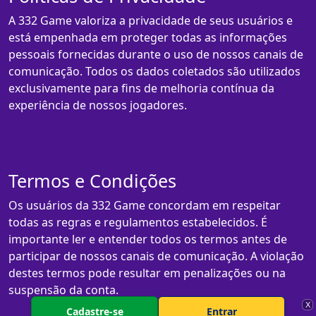
A 332 Game valoriza a privacidade de seus usuários e
está empenhada em proteger todas as informações
pessoais fornecidas durante o uso de nossos canais de
comunicação. Todos os dados coletados são utilizados
exclusivamente para fins de melhoria contínua da
experiência de nossos jogadores.
Termos e Condições
Os usuários da 332 Game concordam em respeitar
todas as regras e regulamentos estabelecidos. É
importante ler e entender todos os termos antes de
participar de nossos canais de comunicação. A violação
destes termos pode resultar em penalizações ou na
suspensão da conta.
X
Cadastre-se
Entrar