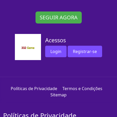
SEGUIR AGORA
Acessos
Login
Registrar-se
Políticas de Privacidade
Termos e Condições
Sitemap
Políticas de Privacidade