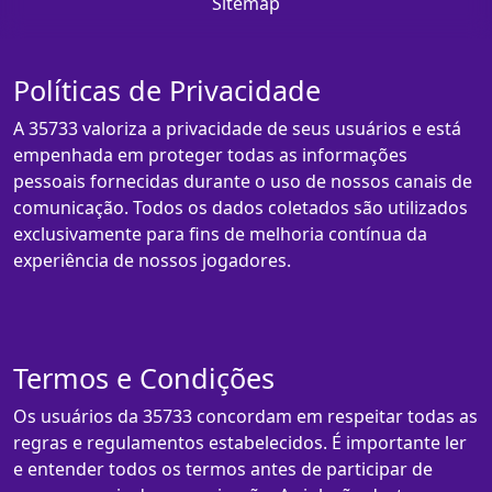
Sitemap
Políticas de Privacidade
A 35733 valoriza a privacidade de seus usuários e está
empenhada em proteger todas as informações
pessoais fornecidas durante o uso de nossos canais de
comunicação. Todos os dados coletados são utilizados
exclusivamente para fins de melhoria contínua da
experiência de nossos jogadores.
Termos e Condições
Os usuários da 35733 concordam em respeitar todas as
regras e regulamentos estabelecidos. É importante ler
e entender todos os termos antes de participar de