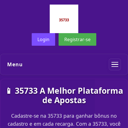
Login
Registrar-se
Menu
📱 35733 A Melhor Plataforma
de Apostas
Cadastre-se na 35733 para ganhar bônus no
cadastro e em cada recarga. Com a 35733, você