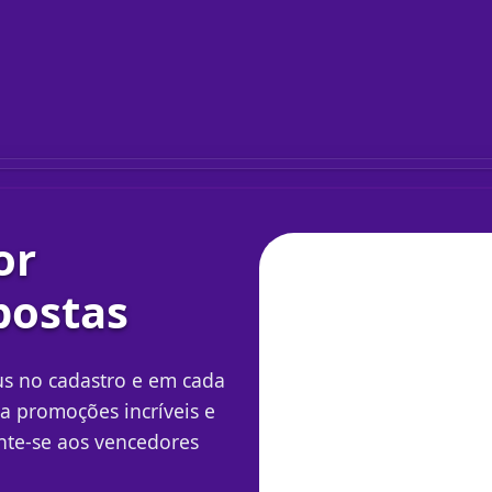
or
postas
us no cadastro e em cada
a promoções incríveis e
unte-se aos vencedores