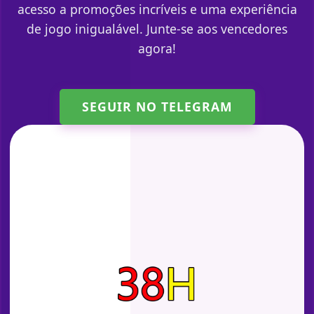
acesso a promoções incríveis e uma experiência
de jogo inigualável. Junte-se aos vencedores
agora!
SEGUIR NO TELEGRAM