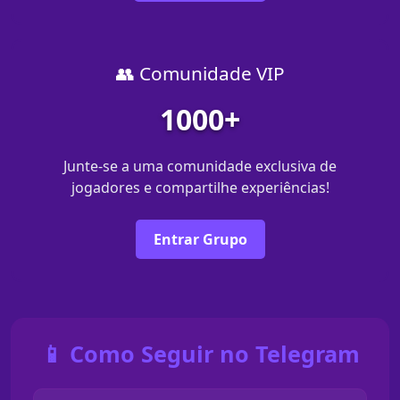
👥 Comunidade VIP
1000+
Junte-se a uma comunidade exclusiva de
jogadores e compartilhe experiências!
Entrar Grupo
📱 Como Seguir no Telegram