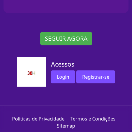
SEGUIR AGORA
Acessos
Login
Registrar-se
Políticas de Privacidade
Termos e Condições
Sitemap