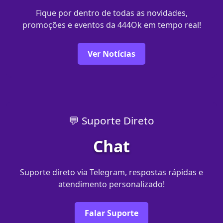
Fique por dentro de todas as novidades,
promoções e eventos da 444Ok em tempo real!
Ver Notícias
💬 Suporte Direto
Chat
Suporte direto via Telegram, respostas rápidas e
atendimento personalizado!
Falar Suporte