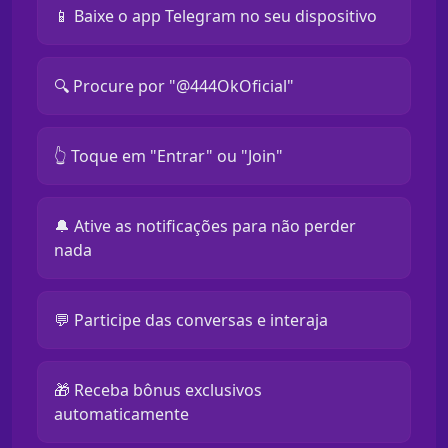
📱 Baixe o app Telegram no seu dispositivo
🔍 Procure por "@444OkOficial"
👆 Toque em "Entrar" ou "Join"
🔔 Ative as notificações para não perder
nada
💬 Participe das conversas e interaja
🎁 Receba bônus exclusivos
automaticamente