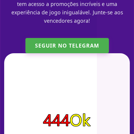
tem acesso a promoções incríveis e uma
experiência de jogo inigualável. Junte-se aos
vencedores agora!
SEGUIR NO TELEGRAM