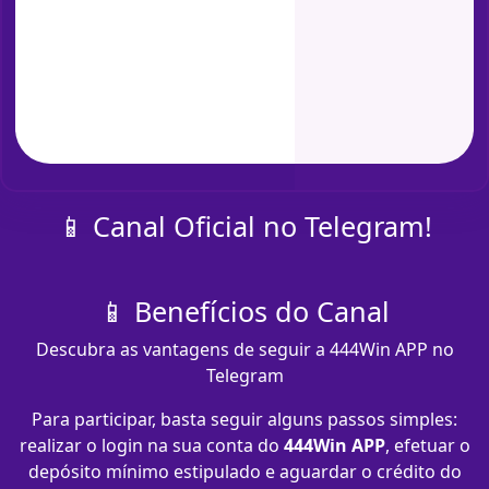
📱 Canal Oficial no Telegram!
📱 Benefícios do Canal
Descubra as vantagens de seguir a 444Win APP no
Telegram
Para participar, basta seguir alguns passos simples:
realizar o login na sua conta do
444Win APP
, efetuar o
depósito mínimo estipulado e aguardar o crédito do