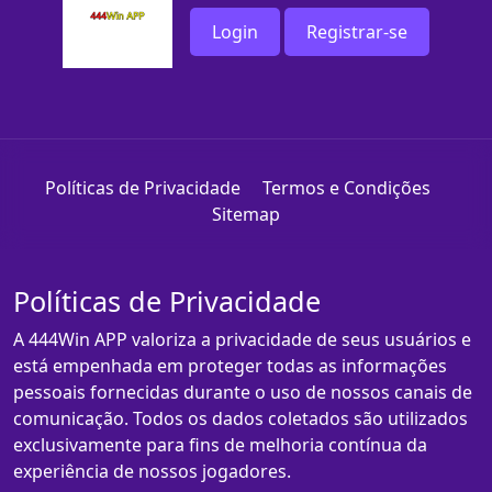
Login
Registrar-se
Políticas de Privacidade
Termos e Condições
Sitemap
Políticas de Privacidade
A 444Win APP valoriza a privacidade de seus usuários e
está empenhada em proteger todas as informações
pessoais fornecidas durante o uso de nossos canais de
comunicação. Todos os dados coletados são utilizados
exclusivamente para fins de melhoria contínua da
experiência de nossos jogadores.