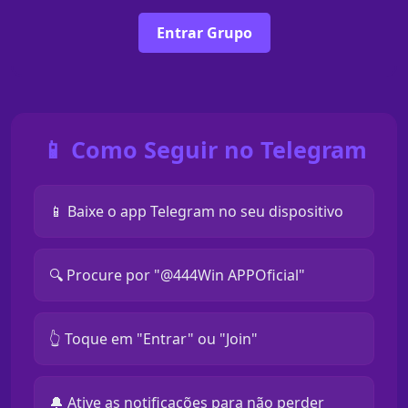
Entrar Grupo
📱 Como Seguir no Telegram
📱 Baixe o app Telegram no seu dispositivo
🔍 Procure por "@444Win APPOficial"
👆 Toque em "Entrar" ou "Join"
🔔 Ative as notificações para não perder