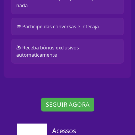
nada
💬 Participe das conversas e interaja
🎁 Receba bônus exclusivos
automaticamente
SEGUIR AGORA
Acessos