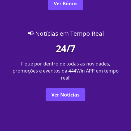
Ver Bônus
📢 Notícias em Tempo Real
24/7
Fique por dentro de todas as novidades,
promoções e eventos da 444Win APP em tempo
real!
Ver Notícias