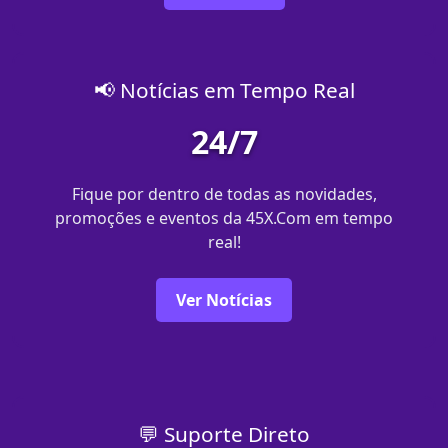
📢 Notícias em Tempo Real
24/7
Fique por dentro de todas as novidades,
promoções e eventos da 45X.Com em tempo
real!
Ver Notícias
💬 Suporte Direto