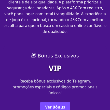
cliente é de alta qualidade. A plataforma prioriza a
segurança dos jogadores. Após o 45X.Com registro,
você pode jogar com total tranquilidade. A experiência
de jogo é excepcional, tornando o 45X.Com a melhor
escolha para quem busca um cassino online confiável e
de qualidade.
🎁 Bônus Exclusivos
VIP
Receba bônus exclusivos do Telegram,
promoções especiais e códigos promocionais
únicos!
Ver Bônus