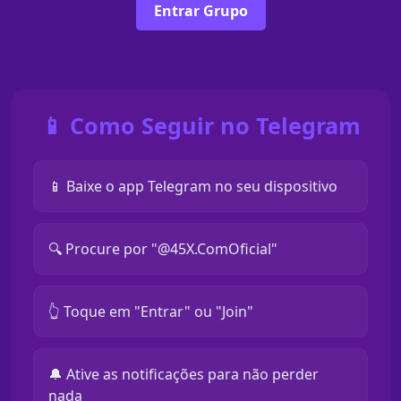
Entrar Grupo
📱 Como Seguir no Telegram
📱 Baixe o app Telegram no seu dispositivo
🔍 Procure por "@45X.ComOficial"
👆 Toque em "Entrar" ou "Join"
🔔 Ative as notificações para não perder
nada