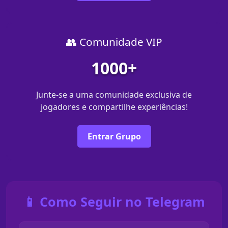
👥 Comunidade VIP
1000+
Junte-se a uma comunidade exclusiva de
jogadores e compartilhe experiências!
Entrar Grupo
📱 Como Seguir no Telegram