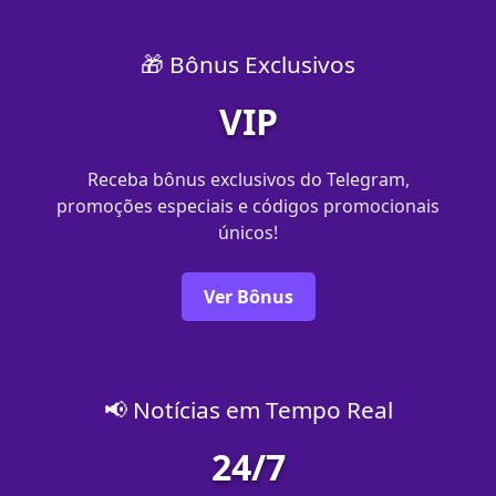
🎁 Bônus Exclusivos
VIP
Receba bônus exclusivos do Telegram,
promoções especiais e códigos promocionais
únicos!
Ver Bônus
📢 Notícias em Tempo Real
24/7