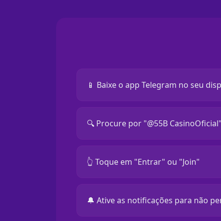
📱 Baixe o app Telegram no seu disp
🔍 Procure por "@55B CasinoOficial
👆 Toque em "Entrar" ou "Join"
🔔 Ative as notificações para não p