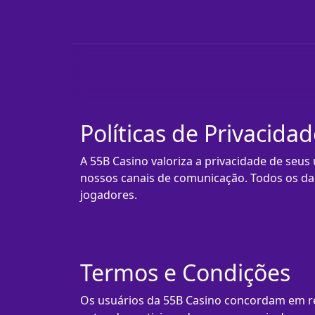
Políticas de Privacida
A 55B Casino valoriza a privacidade de seu
nossos canais de comunicação. Todos os dad
jogadores.
Termos e Condições
Os usuários da 55B Casino concordam em res