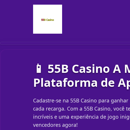
📱 55B Casino A 
Plataforma de A
Cadastre-se na 55B Casino para ganhar
cada recarga. Com a 55B Casino, você 
incríveis e uma experiência de jogo inig
vencedores agora!