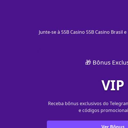
Junte-se à 55B Casino 55B Casino Brasil
🎁 Bônus Exclu
VIP
Receba bônus exclusivos do Telegra
e códigos promocionai
Ver Bônus