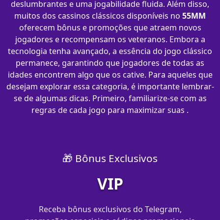
deslumbrantes e uma jogabilidade fluida. Além disso,
muitos dos cassinos clássicos disponíveis no
55MM
oferecem bônus e promoções que atraem novos
jogadores e recompensam os veteranos. Embora a
tecnologia tenha avançado, a essência do jogo clássico
permanece, garantindo que jogadores de todas as
idades encontrem algo que os cative. Para aqueles que
desejam explorar essa categoria, é importante lembrar-
se de algumas dicas. Primeiro, familiarize-se com as
regras de cada jogo para maximizar suas .
🎁 Bônus Exclusivos
VIP
Receba bônus exclusivos do Telegram,