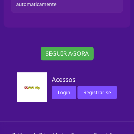
automaticamente
SEGUIR AGORA
Acessos
Login
Registrar-se