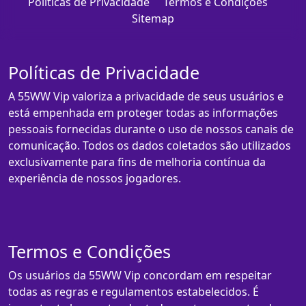
Políticas de Privacidade
Termos e Condições
Sitemap
Políticas de Privacidade
A 55WW Vip valoriza a privacidade de seus usuários e
está empenhada em proteger todas as informações
pessoais fornecidas durante o uso de nossos canais de
comunicação. Todos os dados coletados são utilizados
exclusivamente para fins de melhoria contínua da
experiência de nossos jogadores.
Termos e Condições
Os usuários da 55WW Vip concordam em respeitar
todas as regras e regulamentos estabelecidos. É