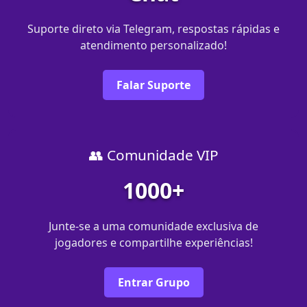
Suporte direto via Telegram, respostas rápidas e
atendimento personalizado!
Falar Suporte
👥 Comunidade VIP
1000+
Junte-se a uma comunidade exclusiva de
jogadores e compartilhe experiências!
Entrar Grupo