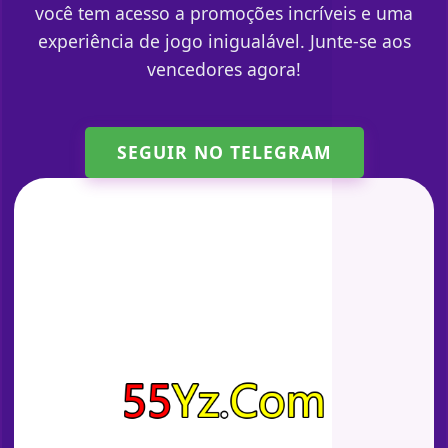
você tem acesso a promoções incríveis e uma
experiência de jogo inigualável. Junte-se aos
vencedores agora!
SEGUIR NO TELEGRAM