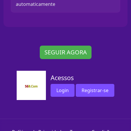
automaticamente
SEGUIR AGORA
Acessos
Login
Registrar-se