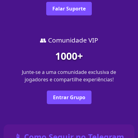
Falar Suporte
👥 Comunidade VIP
1000+
Junte-se a uma comunidade exclusiva de
jogadores e compartilhe experiências!
Entrar Grupo
📱 Como Seguir no Telegram