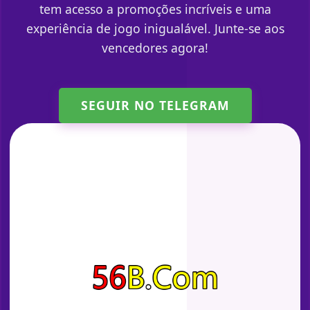
tem acesso a promoções incríveis e uma
experiência de jogo inigualável. Junte-se aos
vencedores agora!
SEGUIR NO TELEGRAM