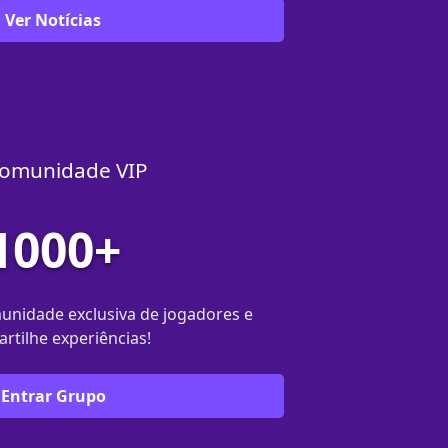
Ver Notícias
Comunidade VIP
1000+
unidade exclusiva de jogadores e
rtilhe experiências!
Entrar Grupo