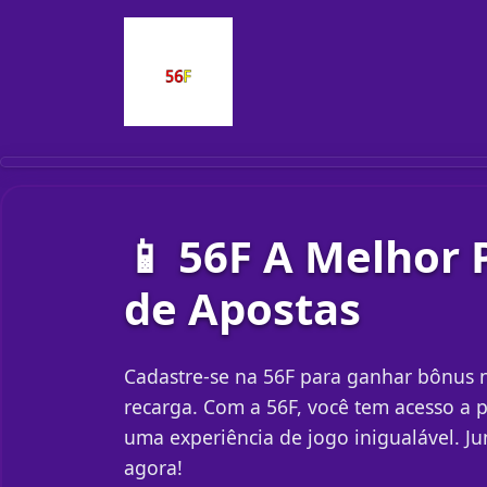
📱 56F A Melhor 
de Apostas
Cadastre-se na 56F para ganhar bônus 
recarga. Com a 56F, você tem acesso a p
uma experiência de jogo inigualável. J
agora!