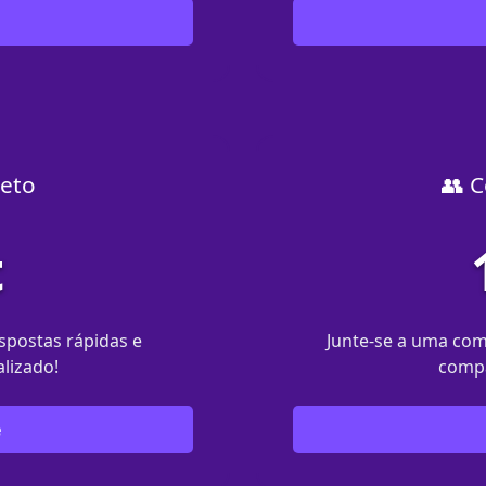
reto
👥 
t
espostas rápidas e
Junte-se a uma com
lizado!
compa
e