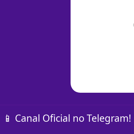
📱 Canal Oficial no Telegram!