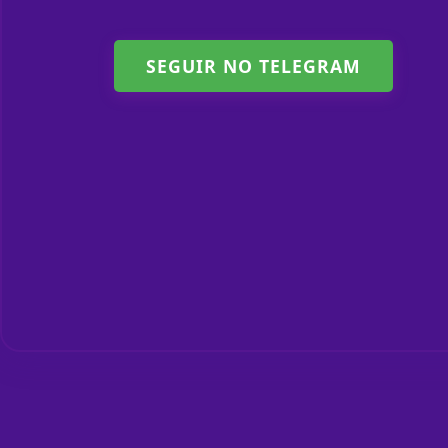
SEGUIR NO TELEGRAM