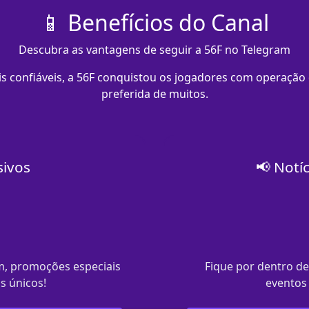
📱 Benefícios do Canal
Descubra as vantagens de seguir a 56F no Telegram
confiáveis, a 56F conquistou os jogadores com operação de
preferida de muitos.
sivos
📢 Notí
m, promoções especiais
Fique por dentro d
s únicos!
eventos