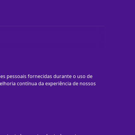
es pessoais fornecidas durante o uso de
elhoria contínua da experiência de nossos