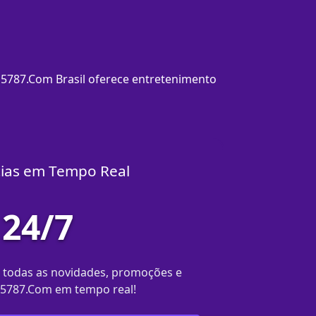
5787.Com Brasil oferece entretenimento
cias em Tempo Real
24/7
e todas as novidades, promoções e
 5787.Com em tempo real!