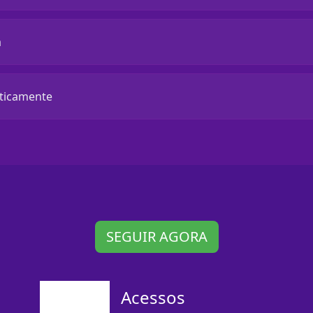
a
aticamente
SEGUIR AGORA
Acessos