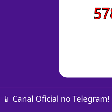
📱 Canal Oficial no Telegram!