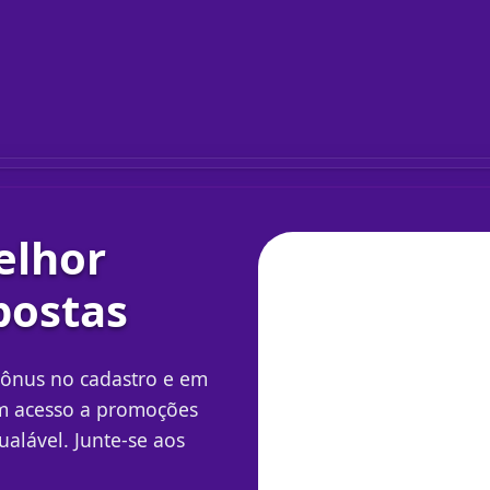
elhor
postas
bônus no cadastro e em
em acesso a promoções
ualável. Junte-se aos