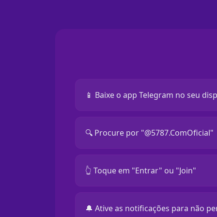
📱 Baixe o app Telegram no seu disp
🔍 Procure por "@5787.ComOficial"
👆 Toque em "Entrar" ou "Join"
🔔 Ative as notificações para não p