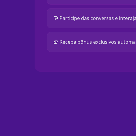
💬 Participe das conversas e interaj
🎁 Receba bônus exclusivos autom