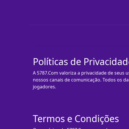
Políticas de Privacida
A 5787.Com valoriza a privacidade de seus 
nossos canais de comunicação. Todos os dad
jogadores.
Termos e Condições