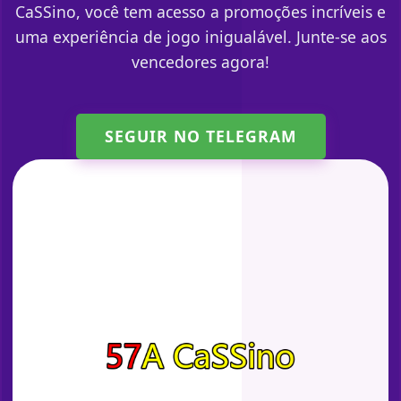
CaSSino, você tem acesso a promoções incríveis e
uma experiência de jogo inigualável. Junte-se aos
vencedores agora!
SEGUIR NO TELEGRAM