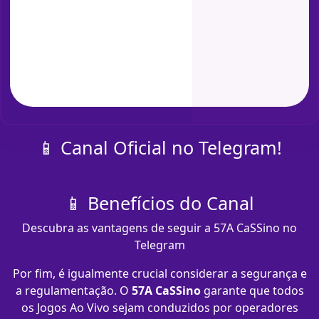
📱 Canal Oficial no Telegram!
📱 Benefícios do Canal
Descubra as vantagens de seguir a 57A CaSSino no
Telegram
Por fim, é igualmente crucial considerar a segurança e
a regulamentação. O
57A CaSSino
garante que todos
os Jogos Ao Vivo sejam conduzidos por operadores