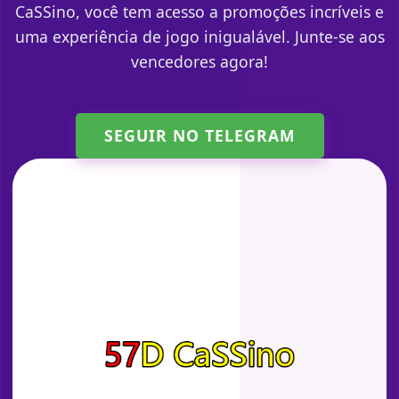
CaSSino, você tem acesso a promoções incríveis e
uma experiência de jogo inigualável. Junte-se aos
vencedores agora!
SEGUIR NO TELEGRAM