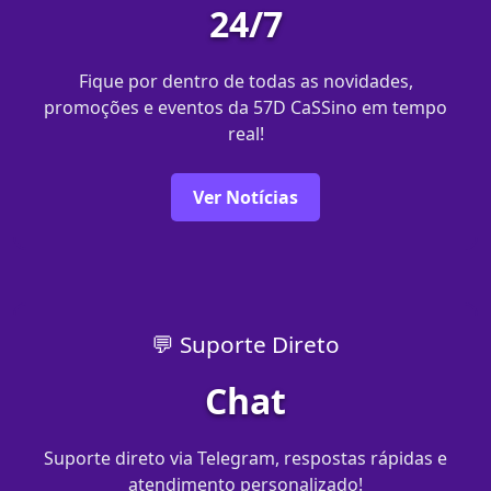
24/7
Fique por dentro de todas as novidades,
promoções e eventos da 57D CaSSino em tempo
real!
Ver Notícias
💬 Suporte Direto
Chat
Suporte direto via Telegram, respostas rápidas e
atendimento personalizado!