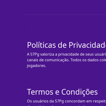
Políticas de Privacida
A 57Pg valoriza a privacidade de seus usuá
canais de comunicação. Todos os dados cole
jogadores.
Termos e Condições
Os usuários da 57Pg concordam em respeitar