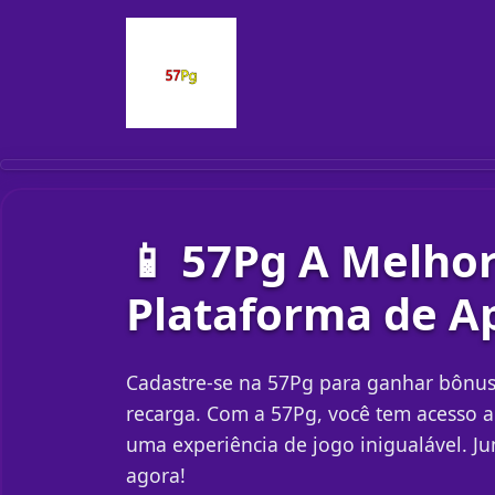
📱 57Pg A Melho
Plataforma de A
Cadastre-se na 57Pg para ganhar bônus
recarga. Com a 57Pg, você tem acesso a
uma experiência de jogo inigualável. J
agora!