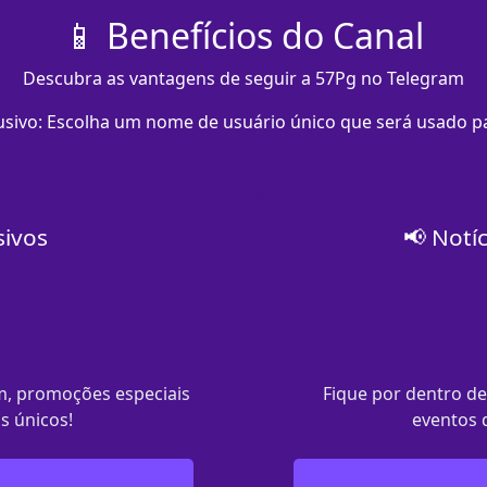
📱 Benefícios do Canal
Descubra as vantagens de seguir a 57Pg no Telegram
usivo: Escolha um nome de usuário único que será usado pa
sivos
📢 Notí
m, promoções especiais
Fique por dentro d
s únicos!
eventos 