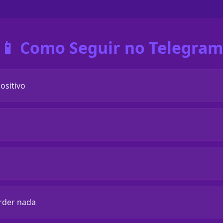
📱 Como Seguir no Telegram
ositivo
erder nada