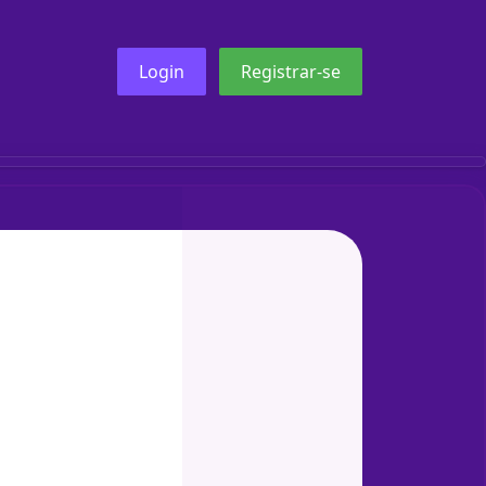
Login
Registrar-se