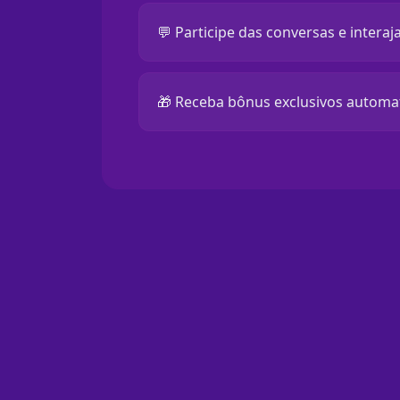
💬 Participe das conversas e interaj
🎁 Receba bônus exclusivos autom