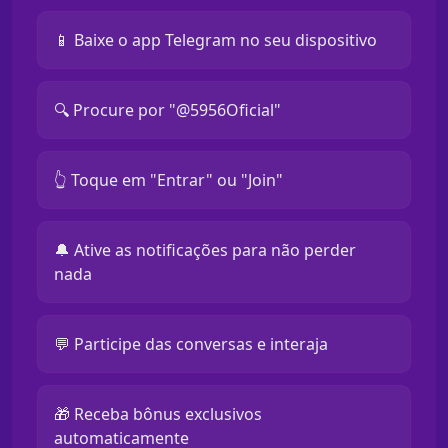
📱 Baixe o app Telegram no seu dispositivo
🔍 Procure por "@5956Oficial"
👆 Toque em "Entrar" ou "Join"
🔔 Ative as notificações para não perder
nada
💬 Participe das conversas e interaja
🎁 Receba bônus exclusivos
automaticamente