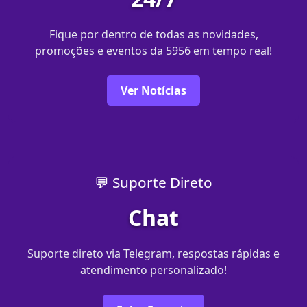
Fique por dentro de todas as novidades,
promoções e eventos da 5956 em tempo real!
Ver Notícias
💬 Suporte Direto
Chat
Suporte direto via Telegram, respostas rápidas e
atendimento personalizado!