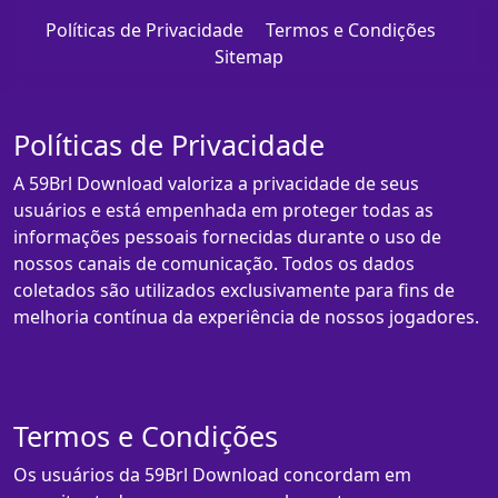
Políticas de Privacidade
Termos e Condições
Sitemap
Políticas de Privacidade
A 59Brl Download valoriza a privacidade de seus
usuários e está empenhada em proteger todas as
informações pessoais fornecidas durante o uso de
nossos canais de comunicação. Todos os dados
coletados são utilizados exclusivamente para fins de
melhoria contínua da experiência de nossos jogadores.
Termos e Condições
Os usuários da 59Brl Download concordam em