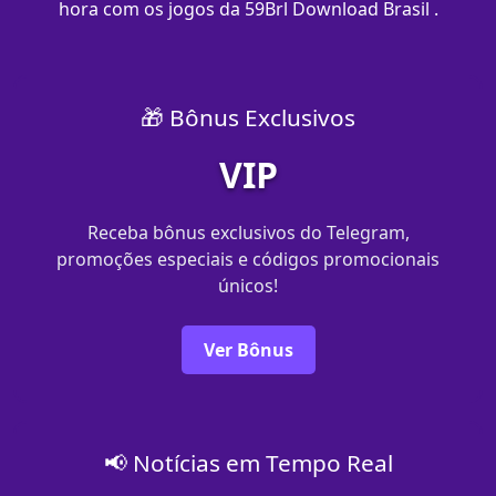
hora com os jogos da 59Brl Download Brasil .
🎁 Bônus Exclusivos
VIP
Receba bônus exclusivos do Telegram,
promoções especiais e códigos promocionais
únicos!
Ver Bônus
📢 Notícias em Tempo Real