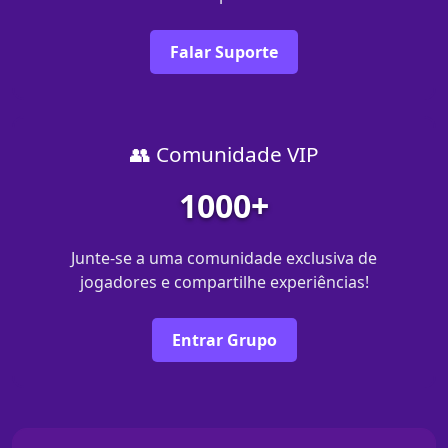
Falar Suporte
👥 Comunidade VIP
1000+
Junte-se a uma comunidade exclusiva de
jogadores e compartilhe experiências!
Entrar Grupo