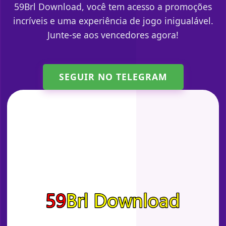
59Brl Download, você tem acesso a promoções
incríveis e uma experiência de jogo inigualável.
Junte-se aos vencedores agora!
SEGUIR NO TELEGRAM