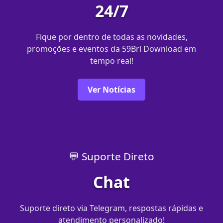
24/7
Fique por dentro de todas as novidades,
promoções e eventos da 59Brl Download em
tempo real!
Ver Notícias
💬 Suporte Direto
Chat
Suporte direto via Telegram, respostas rápidas e
atendimento personalizado!