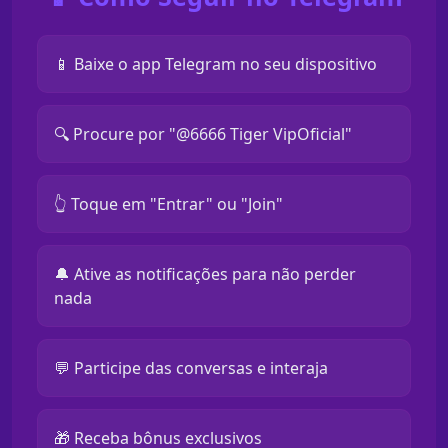
📱 Baixe o app Telegram no seu dispositivo
🔍 Procure por "@6666 Tiger VipOficial"
👆 Toque em "Entrar" ou "Join"
🔔 Ative as notificações para não perder
nada
💬 Participe das conversas e interaja
🎁 Receba bônus exclusivos