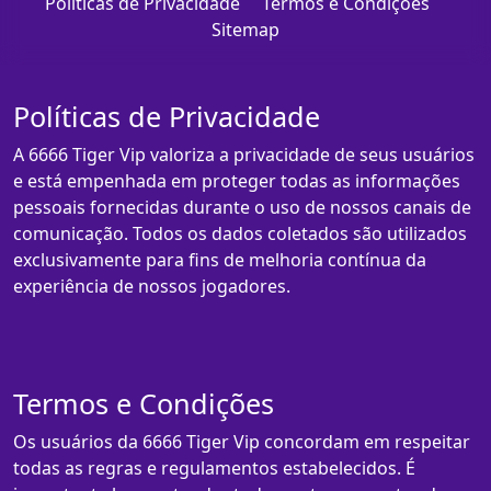
Políticas de Privacidade
Termos e Condições
Sitemap
Políticas de Privacidade
A 6666 Tiger Vip valoriza a privacidade de seus usuários
e está empenhada em proteger todas as informações
pessoais fornecidas durante o uso de nossos canais de
comunicação. Todos os dados coletados são utilizados
exclusivamente para fins de melhoria contínua da
experiência de nossos jogadores.
Termos e Condições
Os usuários da 6666 Tiger Vip concordam em respeitar
todas as regras e regulamentos estabelecidos. É