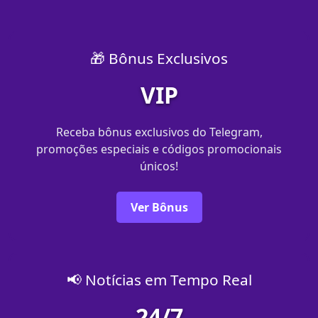
🎁 Bônus Exclusivos
VIP
Receba bônus exclusivos do Telegram,
promoções especiais e códigos promocionais
únicos!
Ver Bônus
📢 Notícias em Tempo Real
24/7