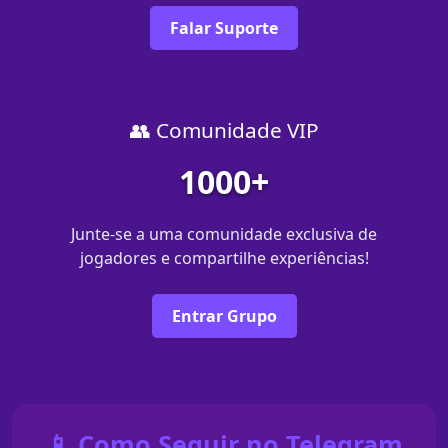
Falar Suporte
👥 Comunidade VIP
1000+
Junte-se a uma comunidade exclusiva de
jogadores e compartilhe experiências!
Entrar Grupo
📱 Como Seguir no Telegram