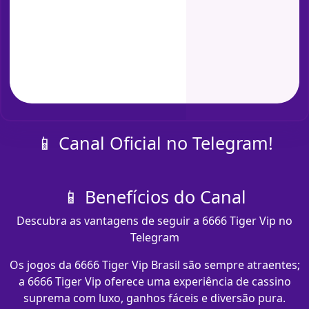
📱 Canal Oficial no Telegram!
📱 Benefícios do Canal
Descubra as vantagens de seguir a 6666 Tiger Vip no
Telegram
Os jogos da 6666 Tiger Vip Brasil são sempre atraentes;
a 6666 Tiger Vip oferece uma experiência de cassino
suprema com luxo, ganhos fáceis e diversão pura.