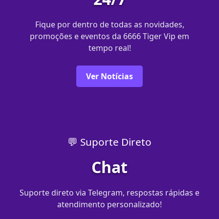
Fique por dentro de todas as novidades,
promoções e eventos da 6666 Tiger Vip em
tempo real!
Ver Notícias
💬 Suporte Direto
Chat
Suporte direto via Telegram, respostas rápidas e
atendimento personalizado!