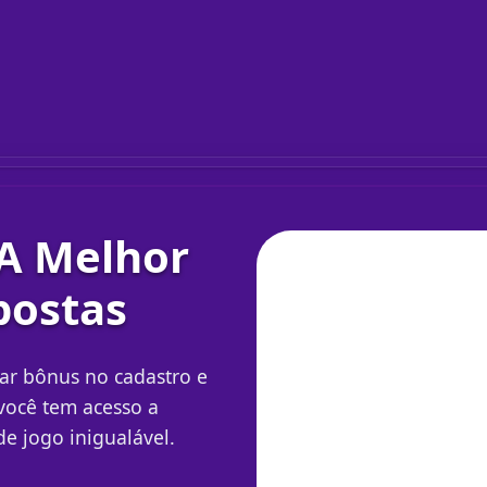
 A Melhor
postas
ar bônus no cadastro e
você tem acesso a
e jogo inigualável.