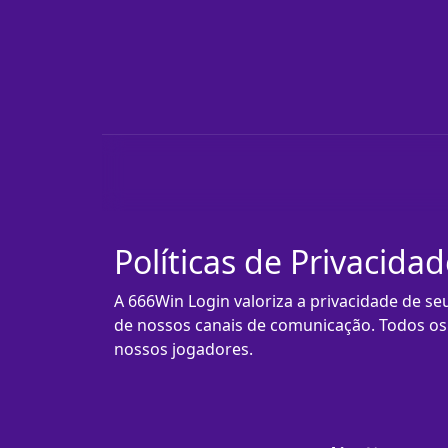
Políticas de Privacida
A 666Win Login valoriza a privacidade de s
de nossos canais de comunicação. Todos os 
nossos jogadores.