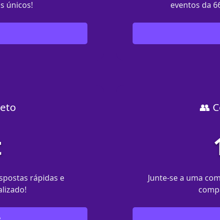
s únicos!
eventos da 6
reto
👥 
t
espostas rápidas e
Junte-se a uma com
lizado!
compa
e