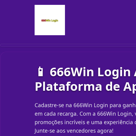
📱 666Win Login
Plataforma de A
Cadastre-se na 666Win Login para ganh
em cada recarga. Com a 666Win Login, 
promoções incríveis e uma experiência d
Junte-se aos vencedores agora!