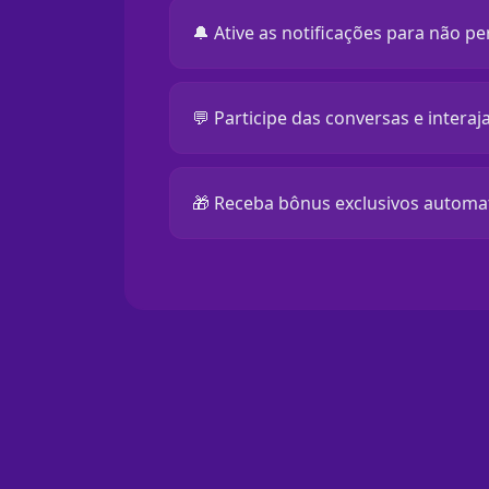
🔔 Ative as notificações para não p
💬 Participe das conversas e interaj
🎁 Receba bônus exclusivos autom