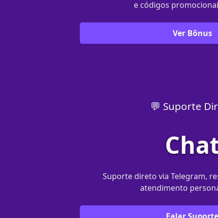
e códigos promocionai
Ver Bônus
💬 Suporte Di
Cha
Suporte direto via Telegram, r
atendimento persona
Falar Suport