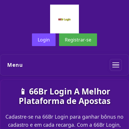
Login
Registrar-se
Menu
📱 66Br Login A Melhor
Plataforma de Apostas
Cadastre-se na 66Br Login para ganhar bônus no
cadastro e em cada recarga. Com a 66Br Login,