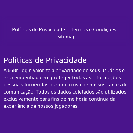
Políticas de Privacidade
Termos e Condições
Sitemap
Políticas de Privacidade
A 66Br Login valoriza a privacidade de seus usuários e
está empenhada em proteger todas as informações
pessoais fornecidas durante o uso de nossos canais de
comunicação. Todos os dados coletados são utilizados
exclusivamente para fins de melhoria contínua da
experiência de nossos jogadores.