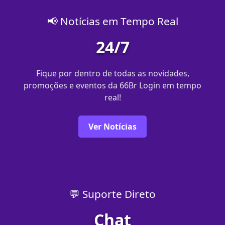
📢 Notícias em Tempo Real
24/7
Fique por dentro de todas as novidades,
promoções e eventos da 66Br Login em tempo
real!
Ver Notícias
💬 Suporte Direto
Chat