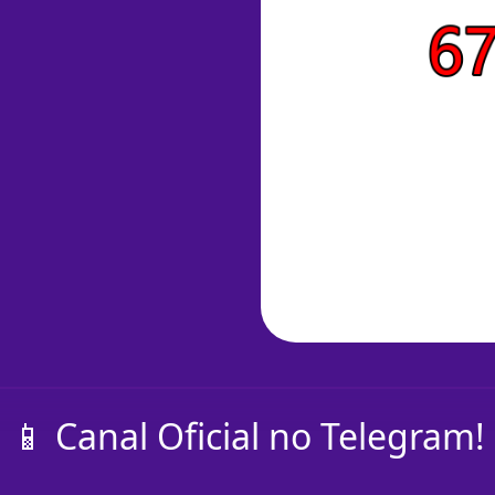
📱 Canal Oficial no Telegram!