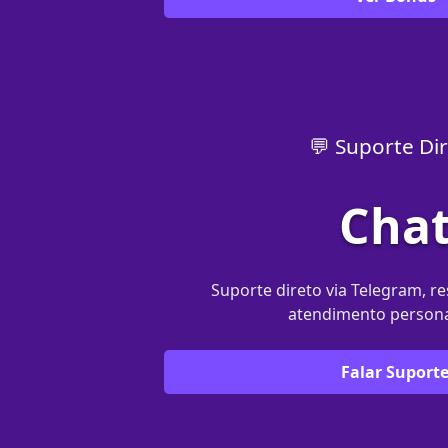
💬 Suporte Di
Cha
Suporte direto via Telegram, r
atendimento persona
Falar Suport