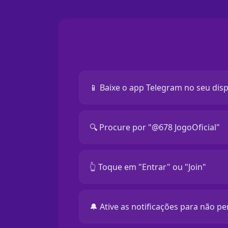
📱 Baixe o app Telegram no seu disp
🔍 Procure por "@678 JogoOficial"
👆 Toque em "Entrar" ou "Join"
🔔 Ative as notificações para não p