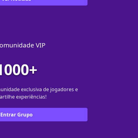
Comunidade VIP
1000+
unidade exclusiva de jogadores e
rtilhe experiências!
Entrar Grupo