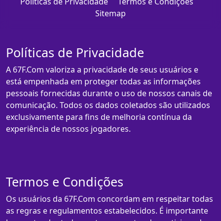
Políticas de Privacidade
Termos e Condições
Sitemap
Políticas de Privacidade
A 67F.Com valoriza a privacidade de seus usuários e
está empenhada em proteger todas as informações
pessoais fornecidas durante o uso de nossos canais de
comunicação. Todos os dados coletados são utilizados
exclusivamente para fins de melhoria contínua da
experiência de nossos jogadores.
Termos e Condições
Os usuários da 67F.Com concordam em respeitar todas
as regras e regulamentos estabelecidos. É importante