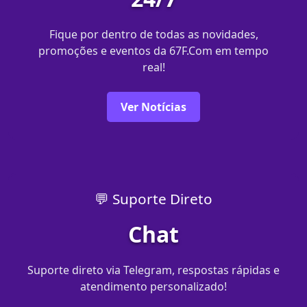
Fique por dentro de todas as novidades,
promoções e eventos da 67F.Com em tempo
real!
Ver Notícias
💬 Suporte Direto
Chat
Suporte direto via Telegram, respostas rápidas e
atendimento personalizado!