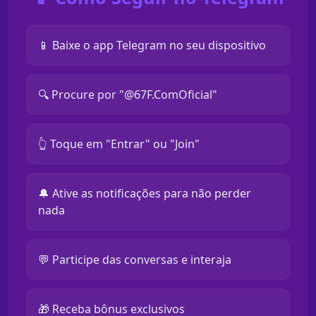
📱 Baixe o app Telegram no seu dispositivo
🔍 Procure por "@67F.ComOficial"
👆 Toque em "Entrar" ou "Join"
🔔 Ative as notificações para não perder
nada
💬 Participe das conversas e interaja
🎁 Receba bônus exclusivos