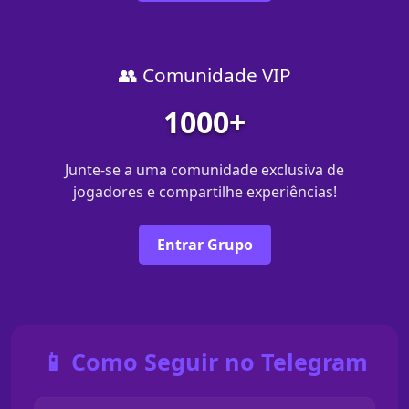
👥 Comunidade VIP
1000+
Junte-se a uma comunidade exclusiva de
jogadores e compartilhe experiências!
Entrar Grupo
📱 Como Seguir no Telegram