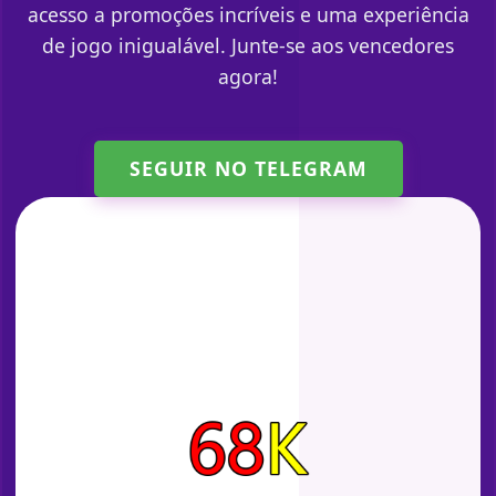
acesso a promoções incríveis e uma experiência
de jogo inigualável. Junte-se aos vencedores
agora!
SEGUIR NO TELEGRAM