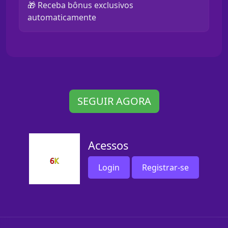
🎁 Receba bônus exclusivos
automaticamente
SEGUIR AGORA
Acessos
Login
Registrar-se