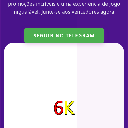
promoções incríveis e uma experiência de jogo
inigualável. Junte-se aos vencedores agora!
SEGUIR NO TELEGRAM