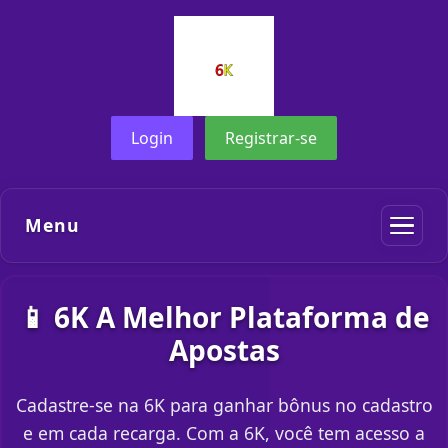
Login
Registrar-se
Menu
📱 6K A Melhor Plataforma de
Apostas
Cadastre-se na 6K para ganhar bônus no cadastro
e em cada recarga. Com a 6K, você tem acesso a