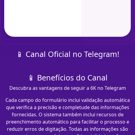
📱 Canal Oficial no Telegram!
📱 Benefícios do Canal
Descubra as vantagens de seguir a 6K no Telegram
Cada campo do formulário inclui validação automática
que verifica a precisão e completude das informações
fornecidas. O sistema também inclui recursos de
preenchimento automático para facilitar o processo e
reduzir erros de digitação. Todas as informações são