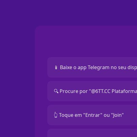
📱 Baixe o app Telegram no seu disp
🔍 Procure por "@6TT.CC Plataforma
👆 Toque em "Entrar" ou "Join"