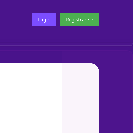
Login
Registrar-se