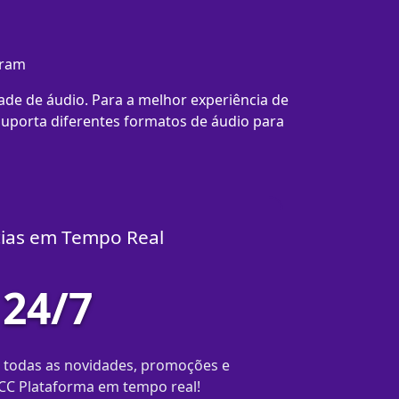
gram
ade de áudio. Para a melhor experiência de
suporta diferentes formatos de áudio para
cias em Tempo Real
24/7
e todas as novidades, promoções e
.CC Plataforma em tempo real!