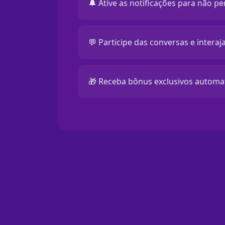
🔔 Ative as notificações para não p
💬 Participe das conversas e interaj
🎁 Receba bônus exclusivos autom