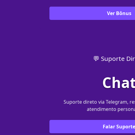
Ver Bônus
💬 Suporte Di
Cha
Suporte direto via Telegram, r
atendimento persona
Falar Suport