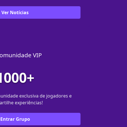
Ver Notícias
Comunidade VIP
1000+
unidade exclusiva de jogadores e
rtilhe experiências!
Entrar Grupo