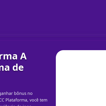
orma A
ma de
 ganhar bônus no
CC Plataforma, você tem