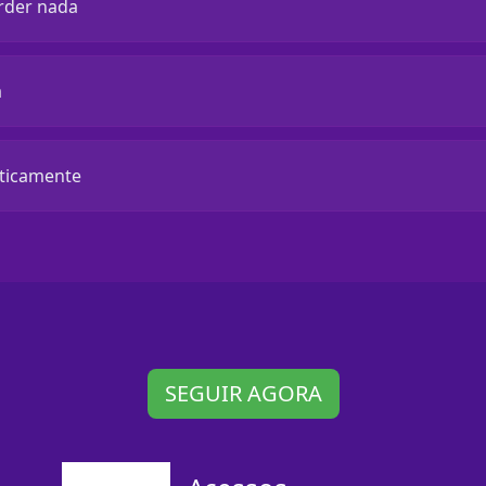
erder nada
a
aticamente
SEGUIR AGORA