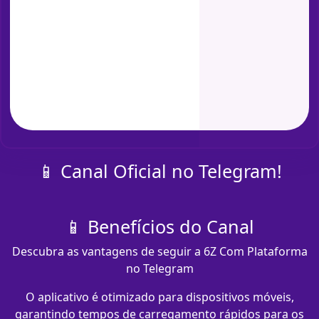
📱 Canal Oficial no Telegram!
📱 Benefícios do Canal
Descubra as vantagens de seguir a 6Z Com Plataforma
no Telegram
O aplicativo é otimizado para dispositivos móveis,
garantindo tempos de carregamento rápidos para os