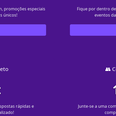
m, promoções especiais
Fique por dentro d
s únicos!
eventos da
reto
👥 
t
espostas rápidas e
Junte-se a uma com
lizado!
compa