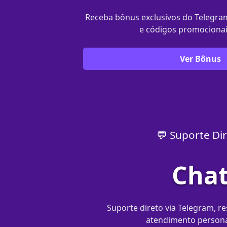
Receba bônus exclusivos do Telegra
e códigos promocionai
Ver Bônus
💬 Suporte Di
Cha
Suporte direto via Telegram, r
atendimento persona