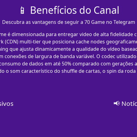
📱 Benefícios do Canal
Descubra as vantagens de seguir a 70 Game no Telegram
me é dimensionada para entregar video de alta fidelidade
rk (CDN) multi-tier que posiciona cache nodes geograficame
ing que ajusta dinamicamente a qualidade do vídeo basea
 conexões de largura de banda variável. O codec utilizad
 consumo de dados em até 50% comparado com gerações ant
do o som característico do shuffle de cartas, o spin da roda 
sivos
📢 Notí