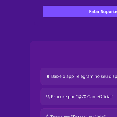
Falar Suport
📱 Baixe o app Telegram no seu disp
🔍 Procure por "@70 GameOficial"