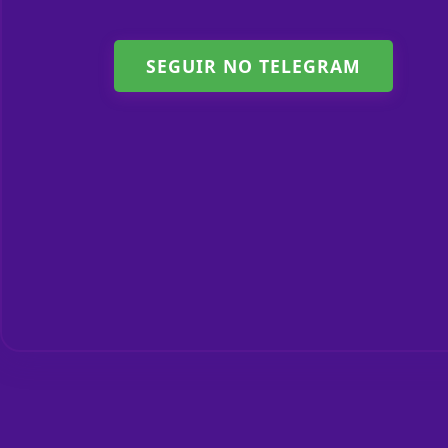
SEGUIR NO TELEGRAM