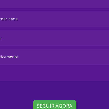
erder nada
a
aticamente
SEGUIR AGORA