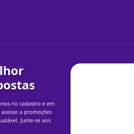
lhor
postas
ônus no cadastro e em
m acesso a promoções
ualável. Junte-se aos