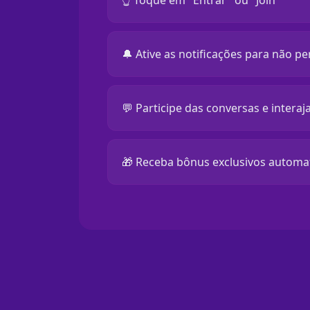
👆 Toque em "Entrar" ou "Join"
🔔 Ative as notificações para não p
💬 Participe das conversas e interaj
🎁 Receba bônus exclusivos autom