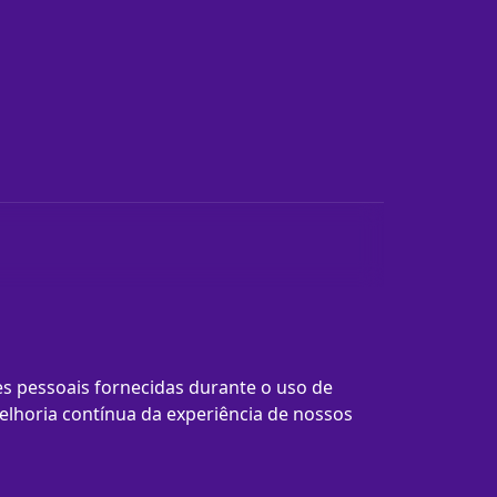
s pessoais fornecidas durante o uso de
elhoria contínua da experiência de nossos