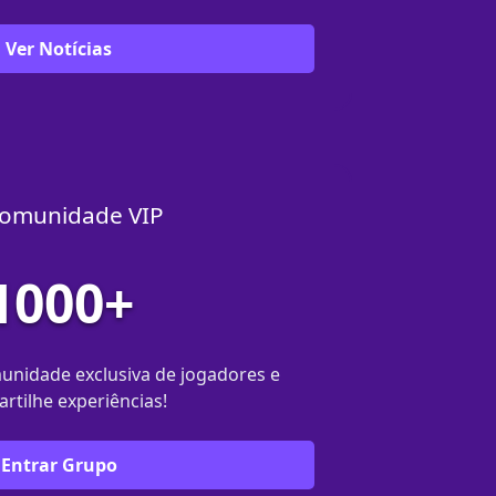
Ver Notícias
Comunidade VIP
1000+
unidade exclusiva de jogadores e
rtilhe experiências!
Entrar Grupo