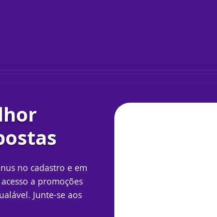
lhor
postas
nus no cadastro e em
 acesso a promoções
ualável. Junte-se aos