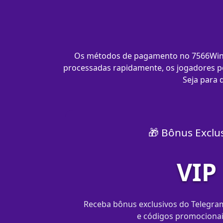
Os métodos de pagamento no 7566Win com
processadas rapidamente, os jogadores po
Seja para 
🎁 Bônus Exclu
VIP
Receba bônus exclusivos do Telegra
e códigos promocionai