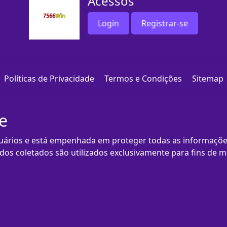
Acessos
Login
Registrar-se
Políticas de Privacidade
Termos e Condições
Sitemap
de
suários e está empenhada em proteger todas as informaçõe
os coletados são utilizados exclusivamente para fins de m