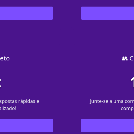
reto
👥 
t
espostas rápidas e
Junte-se a uma com
lizado!
compa
e