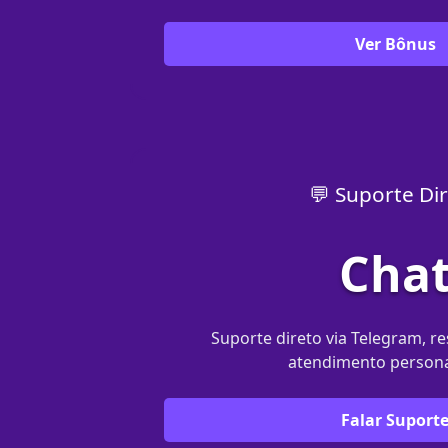
Ver Bônus
💬 Suporte Di
Cha
Suporte direto via Telegram, r
atendimento persona
Falar Suport