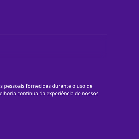
s pessoais fornecidas durante o uso de
elhoria contínua da experiência de nossos