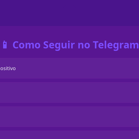
📱 Como Seguir no Telegram
ositivo