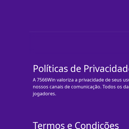
Políticas de Privacida
A 7566Win valoriza a privacidade de seus u
nossos canais de comunicação. Todos os dad
jogadores.
Termos e Condições