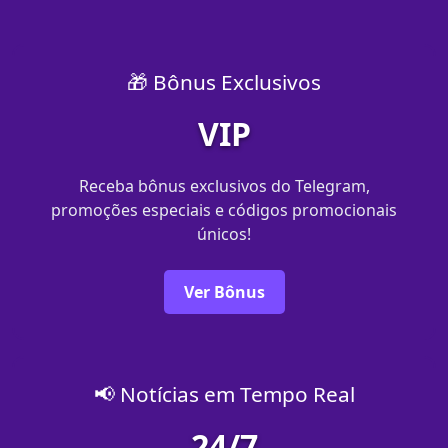
🎁 Bônus Exclusivos
VIP
Receba bônus exclusivos do Telegram,
promoções especiais e códigos promocionais
únicos!
Ver Bônus
📢 Notícias em Tempo Real
24/7