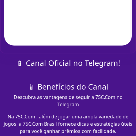
📱 Canal Oficial no Telegram!
📱 Benefícios do Canal
Descubra as vantagens de seguir a 75C.Com no
Telegram
Na 75C.Com , além de jogar uma ampla variedade de
jogos, a 75C.Com Brasil fornece dicas e estratégias úteis
para você ganhar prêmios com facilidade.