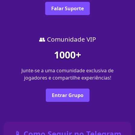
Falar Suporte
👥 Comunidade VIP
1000+
Junte-se a uma comunidade exclusiva de
jogadores e compartilhe experiências!
Entrar Grupo
📱 Como Seguir no Telegram