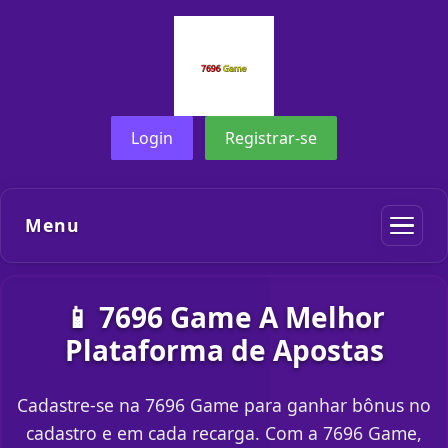
Login
Registrar-se
Menu
📱 7696 Game A Melhor
Plataforma de Apostas
Cadastre-se na 7696 Game para ganhar bônus no
cadastro e em cada recarga. Com a 7696 Game,