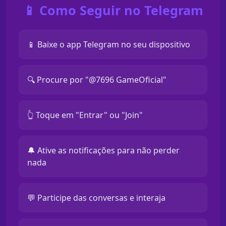
📱 Como Seguir no Telegram
📱 Baixe o app Telegram no seu dispositivo
🔍 Procure por "@7696 GameOficial"
👆 Toque em "Entrar" ou "Join"
🔔 Ative as notificações para não perder
nada
💬 Participe das conversas e interaja