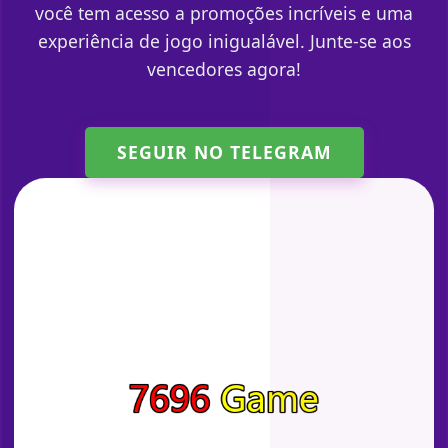
você tem acesso a promoções incríveis e uma
experiência de jogo inigualável. Junte-se aos
vencedores agora!
SEGUIR NO TELEGRAM