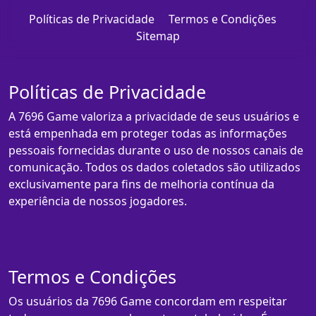
Políticas de Privacidade
Termos e Condições
Sitemap
Políticas de Privacidade
A 7696 Game valoriza a privacidade de seus usuários e
está empenhada em proteger todas as informações
pessoais fornecidas durante o uso de nossos canais de
comunicação. Todos os dados coletados são utilizados
exclusivamente para fins de melhoria contínua da
experiência de nossos jogadores.
Termos e Condições
Os usuários da 7696 Game concordam em respeitar