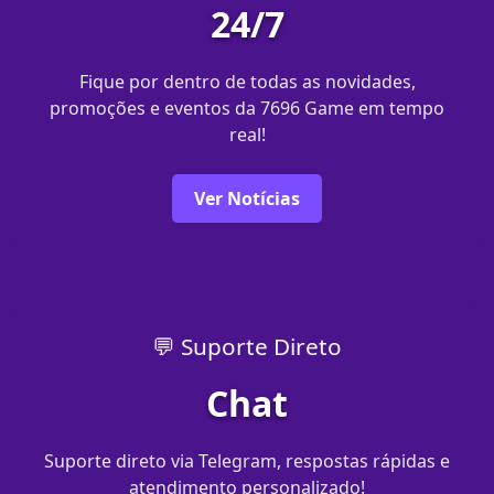
24/7
Fique por dentro de todas as novidades,
promoções e eventos da 7696 Game em tempo
real!
Ver Notícias
💬 Suporte Direto
Chat
Suporte direto via Telegram, respostas rápidas e
atendimento personalizado!