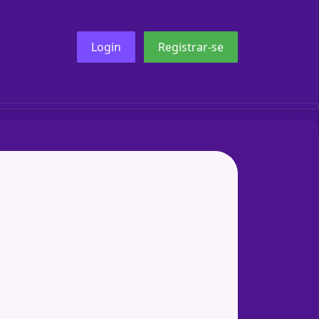
Login
Registrar-se