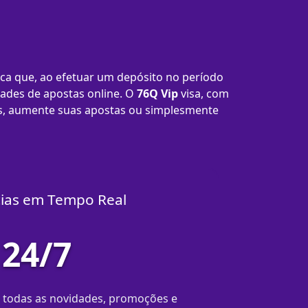
fica que, ao efetuar um depósito no período
ades de apostas online. O
76Q Vip
visa, com
os, aumente suas apostas ou simplesmente
cias em Tempo Real
24/7
e todas as novidades, promoções e