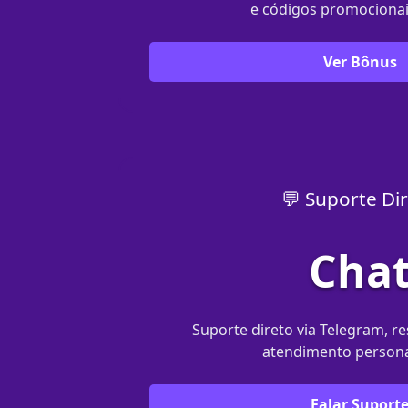
e códigos promocionai
Ver Bônus
💬 Suporte Di
Cha
Suporte direto via Telegram, r
atendimento persona
Falar Suport