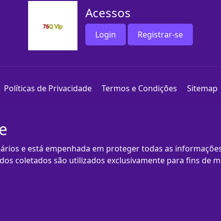
Acessos
Login
Registrar-se
Políticas de Privacidade
Termos e Condições
Sitemap
de
suários e está empenhada em proteger todas as informações
os coletados são utilizados exclusivamente para fins de m