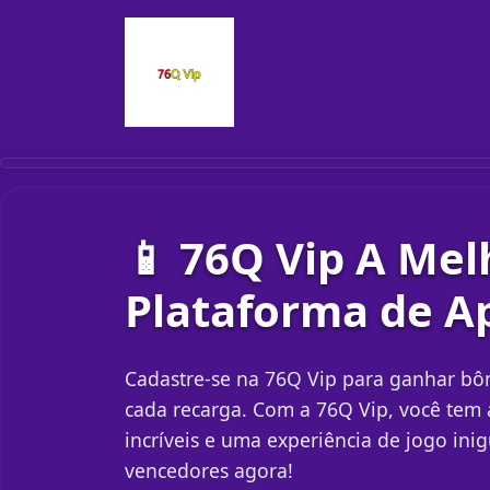
📱 76Q Vip A Mel
Plataforma de A
Cadastre-se na 76Q Vip para ganhar bô
cada recarga. Com a 76Q Vip, você tem
incríveis e uma experiência de jogo inig
vencedores agora!