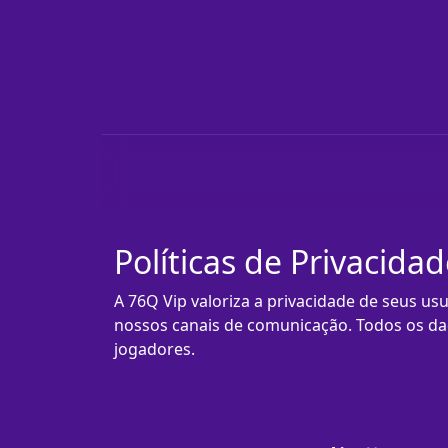
Políticas de Privacida
A 76Q Vip valoriza a privacidade de seus u
nossos canais de comunicação. Todos os dad
jogadores.