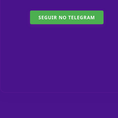
SEGUIR NO TELEGRAM