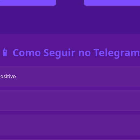
📱 Como Seguir no Telegram
ositivo