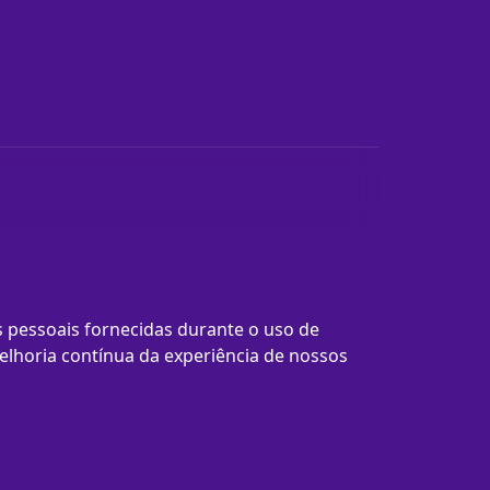
 pessoais fornecidas durante o uso de
elhoria contínua da experiência de nossos