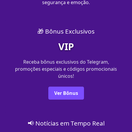
segurança e emoção.
🎁 Bônus Exclusivos
VIP
Receba bônus exclusivos do Telegram,
promoções especiais e códigos promocionais
únicos!
Ver Bônus
📢 Notícias em Tempo Real