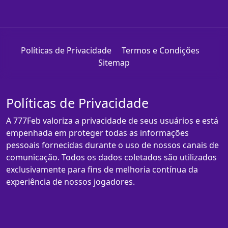
Políticas de Privacidade
Termos e Condições
Sitemap
Políticas de Privacidade
A 777Feb valoriza a privacidade de seus usuários e está
empenhada em proteger todas as informações
pessoais fornecidas durante o uso de nossos canais de
comunicação. Todos os dados coletados são utilizados
exclusivamente para fins de melhoria contínua da
experiência de nossos jogadores.