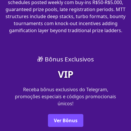
schedules posted weekly com buy-ins R$50-R$5.000,
guaranteed prize pools, late registration periods. MTT
structures include deep stacks, turbo formats, bounty
tournaments com knock-out incentives adding
gamification layer beyond traditional prize ladders.
🎁 Bônus Exclusivos
VIP
Receba bônus exclusivos do Telegram,
promoções especiais e códigos promocionais
únicos!
Ver Bônus