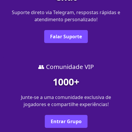
Suporte direto via Telegram, respostas rápidas e
atendimento personalizado!
Falar Suporte
👥 Comunidade VIP
1000+
Junte-se a uma comunidade exclusiva de
jogadores e compartilhe experiências!
Entrar Grupo