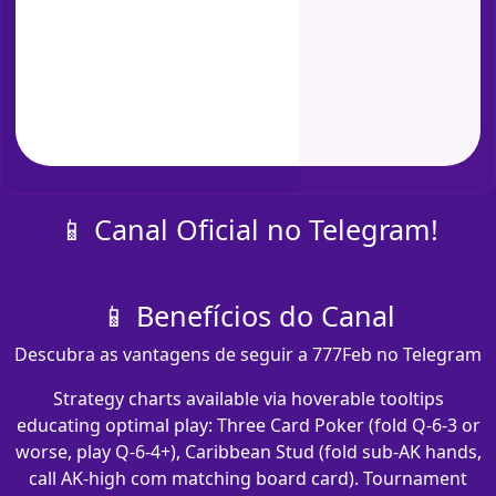
📱 Canal Oficial no Telegram!
📱 Benefícios do Canal
Descubra as vantagens de seguir a 777Feb no Telegram
Strategy charts available via hoverable tooltips
educating optimal play: Three Card Poker (fold Q-6-3 or
worse, play Q-6-4+), Caribbean Stud (fold sub-AK hands,
call AK-high com matching board card). Tournament