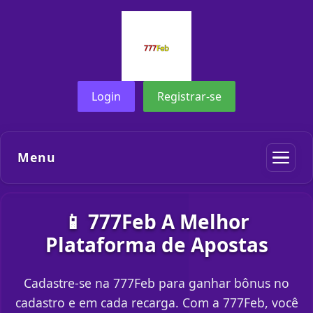
Login
Registrar-se
Menu
📱 777Feb A Melhor
Plataforma de Apostas
Cadastre-se na 777Feb para ganhar bônus no
cadastro e em cada recarga. Com a 777Feb, você