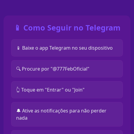
📱 Como Seguir no Telegram
📱 Baixe o app Telegram no seu dispositivo
🔍 Procure por "@777FebOficial"
👆 Toque em "Entrar" ou "Join"
🔔 Ative as notificações para não perder
nada