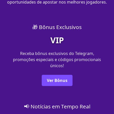
oportunidades de apostar nos melhores jogadores.
🎁 Bônus Exclusivos
VIP
Receba bônus exclusivos do Telegram,
promoções especiais e códigos promocionais
únicos!
Ver Bônus
📢 Notícias em Tempo Real