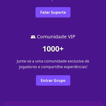
Falar Suporte
👥 Comunidade VIP
1000+
Junte-se a uma comunidade exclusiva de
jogadores e compartilhe experiências!
Entrar Grupo