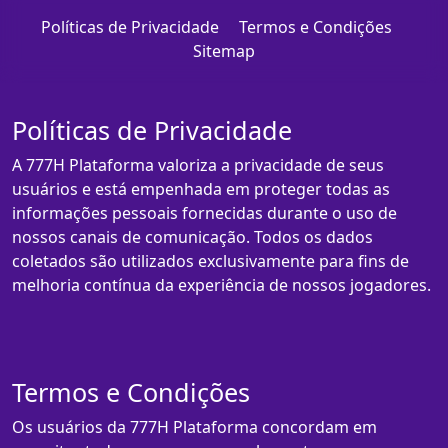
Políticas de Privacidade
Termos e Condições
Sitemap
Políticas de Privacidade
A 777H Plataforma valoriza a privacidade de seus
usuários e está empenhada em proteger todas as
informações pessoais fornecidas durante o uso de
nossos canais de comunicação. Todos os dados
coletados são utilizados exclusivamente para fins de
melhoria contínua da experiência de nossos jogadores.
Termos e Condições
Os usuários da 777H Plataforma concordam em