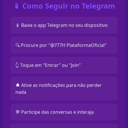
📱 Como Seguir no Telegram
📱 Baixe o app Telegram no seu dispositivo
🔍 Procure por "@777H PlataformaOficial"
👆 Toque em "Entrar" ou "Join"
🔔 Ative as notificações para não perder
nada
💬 Participe das conversas e interaja