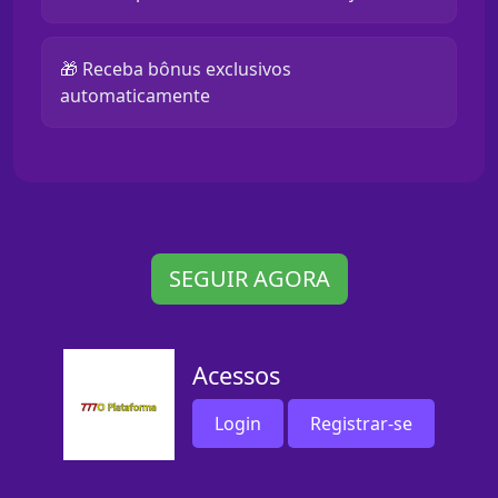
🎁 Receba bônus exclusivos
automaticamente
SEGUIR AGORA
Acessos
Login
Registrar-se