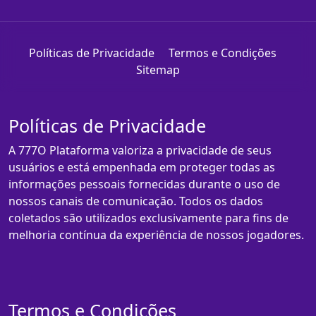
Políticas de Privacidade
Termos e Condições
Sitemap
Políticas de Privacidade
A 777O Plataforma valoriza a privacidade de seus
usuários e está empenhada em proteger todas as
informações pessoais fornecidas durante o uso de
nossos canais de comunicação. Todos os dados
coletados são utilizados exclusivamente para fins de
melhoria contínua da experiência de nossos jogadores.
Termos e Condições