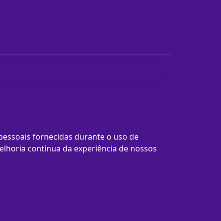
pessoais fornecidas durante o uso de
elhoria contínua da experiência de nossos