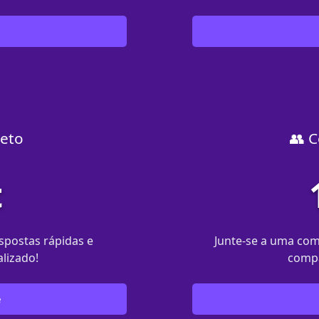
reto
👥 
t
espostas rápidas e
Junte-se a uma com
lizado!
compa
e