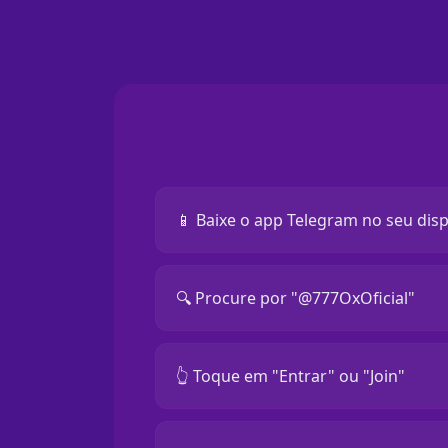
📱 Baixe o app Telegram no seu disp
🔍 Procure por "@777OxOficial"
👆 Toque em "Entrar" ou "Join"