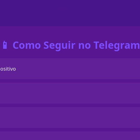
📱 Como Seguir no Telegram
ositivo