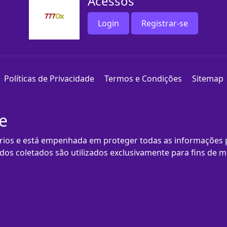
Acessos
Login
Registrar-se
Políticas de Privacidade
Termos e Condições
Sitemap
de
ários e está empenhada em proteger todas as informações 
os coletados são utilizados exclusivamente para fins de m