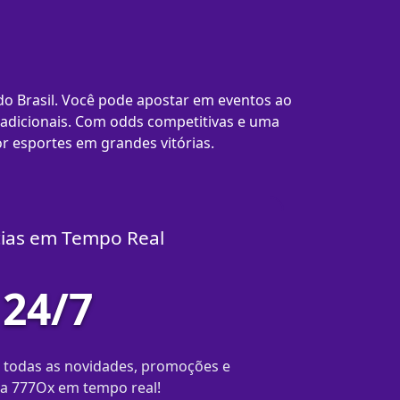
o Brasil. Você pode apostar em eventos ao
tradicionais. Com odds competitivas e uma
r esportes em grandes vitórias.
cias em Tempo Real
24/7
e todas as novidades, promoções e
a 777Ox em tempo real!