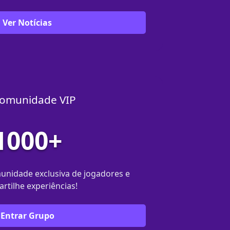
Ver Notícias
Comunidade VIP
1000+
unidade exclusiva de jogadores e
rtilhe experiências!
Entrar Grupo