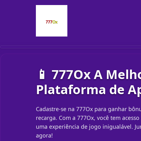
📱 777Ox A Melh
Plataforma de A
Cadastre-se na 777Ox para ganhar bônu
recarga. Com a 777Ox, você tem acesso 
uma experiência de jogo inigualável. J
agora!