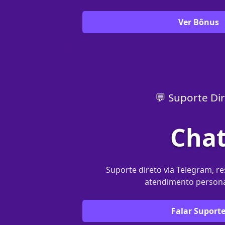
Ver Bônus
💬 Suporte Di
Cha
Suporte direto via Telegram, r
atendimento persona
Falar Suport