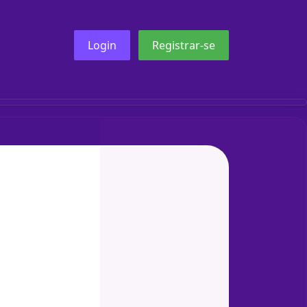
Login
Registrar-se